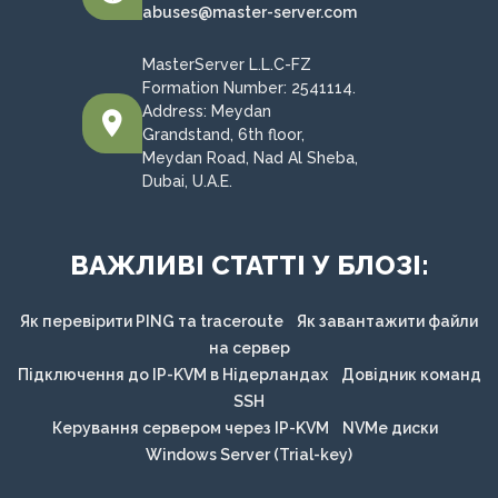
abuses@master-server.com
MasterServer L.L.C-FZ
Formation Number: 2541114.
Address: Meydan
Grandstand, 6th floor,
Meydan Road, Nad Al Sheba,
Dubai, U.A.E.
ВАЖЛИВІ СТАТТІ У БЛОЗІ:
Як перевірити PING та traceroute
Як завантажити файли
на сервер
Підключення до IP-KVM в Нідерландах
Довідник команд
SSH
Керування сервером через IP-KVM
NVMe диски
Windows Server (Trial-key)