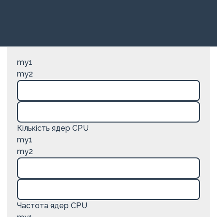
my1
my2
Кількість ядер CPU
my1
my2
Частота ядер CPU