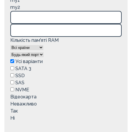
my1
my2
Кількість пам'яті RAM
Усі варіанти
SATA 3
SSD
SAS
NVME
Відеокарта
Неважливо
Так
Ні