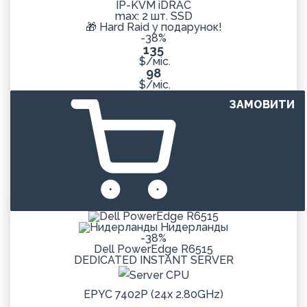
IP-KVM iDRAC
max: 2 шт. SSD
🎁 Hard Raid у подарунок!
-38%
135
$/міс.
98
$/міс.
ЗАМОВИТИ
Нидерланды
-38%
Dell PowerEdge R6515
DEDICATED
INSTANT
SERVER
EPYC 7402P (24x 2.80GHz)