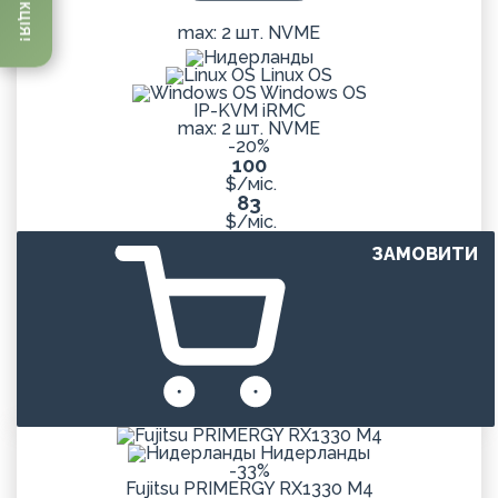
АКЦІЯ!
max: 2 шт. NVME
Linux OS
Windows OS
IP-KVM iRMC
max: 2 шт. NVME
-20%
100
$/міс.
83
$/міс.
ЗАМОВИТИ
Нидерланды
-33%
Fujitsu PRIMERGY RX1330 M4