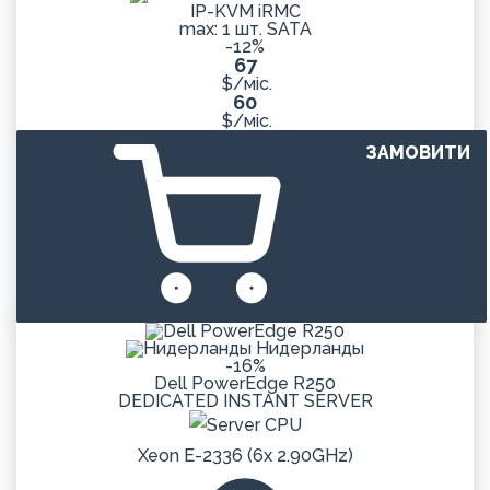
IP-KVM iRMC
max: 1 шт. SATA
-12%
67
$/міс.
60
$/міс.
ЗАМОВИТИ
Нидерланды
-16%
Dell PowerEdge R250
DEDICATED
INSTANT
SERVER
Xeon E-2336 (6x 2.90GHz)