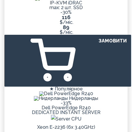
IP-KVM iDRAC
max: 2 шт. SSD
-30%
116
$/міс.
89
$/міс.
ЗАМОВИТИ
★ Популярное
Нидерланды
-33%
Dell PowerEdge R240
DEDICATED
INSTANT
SERVER
Xeon E-2236 (6x 3.40GHz)