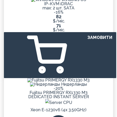
IP-KVM iDRAC
max: 2 шт. SATA
-16%
82
$/міс.
71
$/міс.
ЗАМОВИТИ
Нидерланды
-20%
Fujitsu PRIMERGY RX1330 M3
DEDICATED
INSTANT
SERVER
Xeon E-1230v6 (4x 3.50GHz)