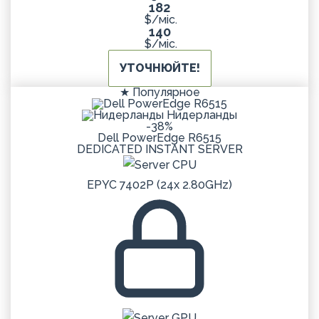
182
$/міс.
140
$/міс.
УТОЧНЮЙТЕ!
★ Популярное
Нидерланды
-38%
Dell PowerEdge R6515
DEDICATED
INSTANT
SERVER
EPYC 7402P (24x 2.80GHz)