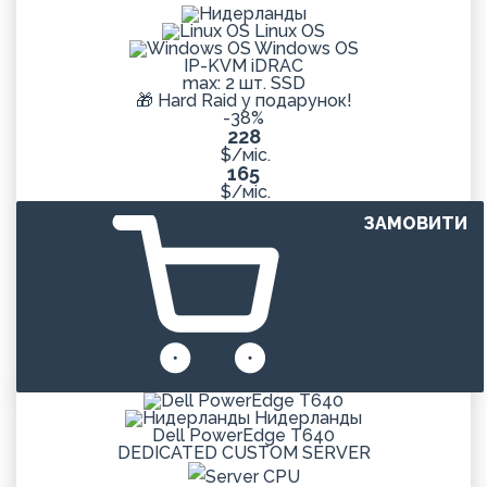
Linux OS
Windows OS
IP-KVM iDRAC
max: 2 шт. SSD
🎁 Hard Raid у подарунок!
-38%
228
$/міс.
165
$/міс.
ЗАМОВИТИ
Нидерланды
Dell PowerEdge T640
DEDICATED
CUSTOM
SERVER