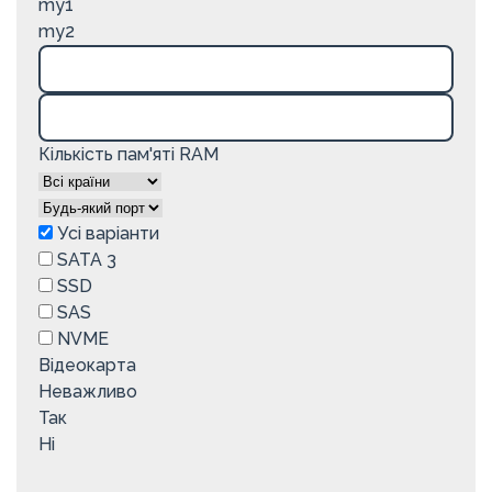
my1
my2
Кількість пам'яті RAM
Усі варіанти
SATA 3
SSD
SAS
NVME
Відеокарта
Неважливо
Так
Ні