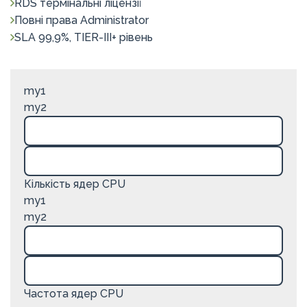
RDS термінальні ліцензії
Повні права Administrator
SLA 99,9%, TIER-III+ рівень
my1
my2
Кількість ядер CPU
my1
my2
Частота ядер CPU