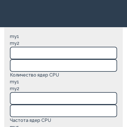
my1
my2
Количество ядер CPU
my1
my2
Частота ядер CPU