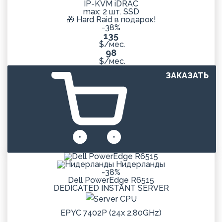
IP-KVM iDRAC
max: 2 шт. SSD
🎁 Hard Raid в подарок!
-38%
135
$/мес.
98
$/мес.
ЗАКАЗАТЬ
Нидерланды
-38%
Dell PowerEdge R6515
DEDICATED
INSTANT
SERVER
EPYC 7402P (24x 2.80GHz)