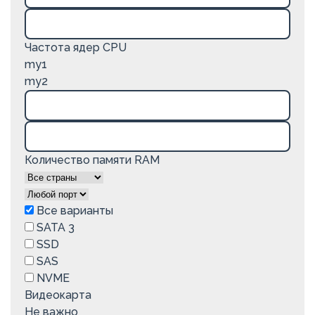
Частота ядер CPU
my1
my2
Количество памяти RAM
Все варианты
SATA 3
SSD
SAS
NVME
Видеокарта
Не важно