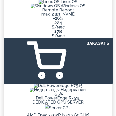
Linux OS
Windows OS
Remote Reboot
max: 2 шт. NVME
-26%
224
$/мес.
178
$/мес.
ЗАКАЗАТЬ
Нидерланды
-35%
Dell PowerEdge R7515
DEDICATED
GPU
SERVER
AMD Epyc 7402P (24x 2.80GHz)