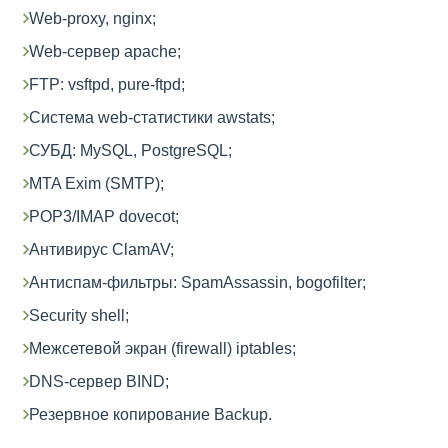
Web-proxy, nginx;
Web-сервер apache;
FTP: vsftpd, pure-ftpd;
Система web-статистики awstats;
СУБД: MySQL, PostgreSQL;
MTA Exim (SMTP);
POP3/IMAP dovecot;
Антивирус ClamAV;
Антиспам-фильтры: SpamAssassin, bogofilter;
Security shell;
Межсетевой экран (firewall) iptables;
DNS-сервер BIND;
Резервное копирование Backup.