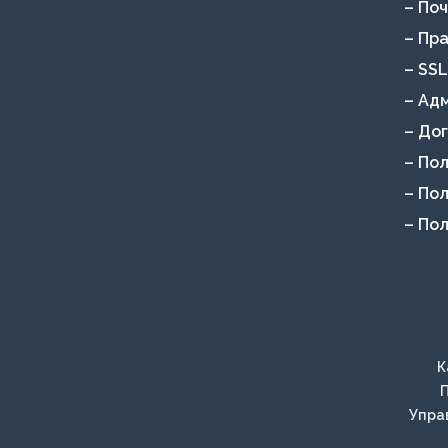
– По
– Пр
– SS
– Ад
– До
– По
– По
– По
К
П
Упра