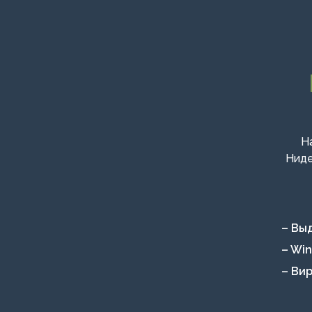
Н
Ниде
– Вы
– Wi
– Ви