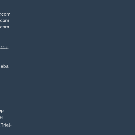
r.com
.com
.com
114.
heba,
ер
SH
Trial-