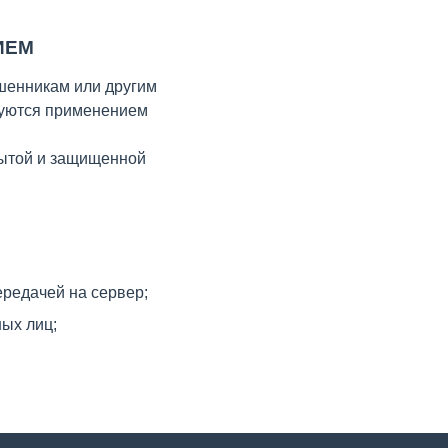
ИЕМ
ошенникам или другим
ируются применением
рытой и защищенной
ередачей на сервер;
ных лиц;