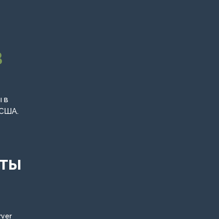
В
 в
 США.
КТЫ
rver