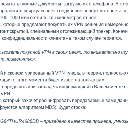
спечатать нужные документы, загрузив их с телефона. А с 
проложить «виртуальное» соединение поверх интернета, и 
100, 1000 или сотни тысяч километров от неё.
, которые предлагают покупать их VPN решения намеренн
тоит скрытый, специальный отслеживающий трекер. Конечн
конфиденциальности клиента» в таком случае теряется.
льзовать покупной VPN в своих целях, то внимательно и
дет применяться.
 и сконфигурированный VPN тунель, в теории, полностью с
ация с этого момента будет известна только вам.
т определить или завладеть информацией о Вашем месте н
 VPN.
ек, который захочет расшифровать передаваемые вами данн
руются алгоритмом MD5), будет строка:
84THUR4686DB – приведено в качестве примера, умножен