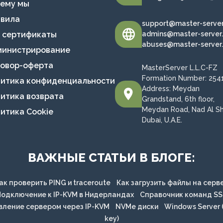
чему мы
авила
support@master-serve
L сертификаты
admins@master-server
abuses@master-server
министрирование
говор-оферта
MasterServer L.L.C-FZ
Formation Number: 2541
литика конфиденциальности
Address: Meydan
литика возврата
Grandstand, 6th floor,
Meydan Road, Nad Al S
литика Cookie
Dubai, U.A.E.
ВАЖНЫЕ СТАТЬИ В БЛОГЕ:
ак проверить PING и traceroute
Как загрузить файлы на серв
одключение к IP-KVM в Нидерландах
Справочник команд S
вление сервером через IP-KVM
NVMe диски
Windows Server (
key)