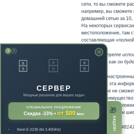
сети, то вы сможете ра
например, вы сможете 
домашней сетью за 10, 
На некоторых сервисах
местоположение, там с
составляющая «полной 
✕
1
2
Если планируете испо
🗄️
🗄️
🗄️
к нему и то как он бу
Правильно настроенный
находитесь, эта информ
СЕРВЕР
Никто в мире не сможе
Мощные решения для ваших задач
главное преимущество
Всё, что увидит челов
СПЕЦИАЛЬНОЕ ПРЕДЛОЖЕНИЕ
🎁
от $89
процессе передачи шиф
Скидка -33%
•
/мес
АКЦИЯ!
67011245EFGY564814JG
Xeon E-2236 (6x 3.40GHz)
▪