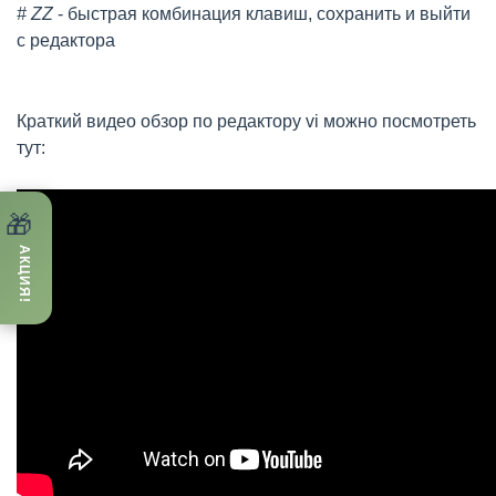
# ZZ
- быстрая комбинация клавиш, сохранить и выйти
с редактора
Краткий видео обзор по редактору vi можно посмотреть
тут:
🎁
АКЦИЯ!