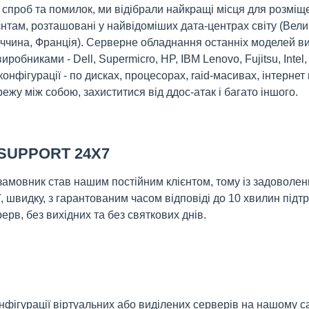
 спроб та помилок, ми відібрали найкращі місця для розміщ
там, розташовані у найвідоміших дата-центрах світу (Вели
ччина, Франція). Серверне обладнання останніх моделей в
робниками - Dell, Supermicro, HP, IBM Lenovo, Fujitsu, Inte
конфігурації - по дисках, процесорах, raid-масивах, інтернет
ежу між собою, захиститися від ддос-атак і багато іншого.
SUPPORT 24X7
замовник став нашим постійним клієнтом, тому із задоволе
ї, швидку, з гарантованим часом відповіді до 10 хвилин під
ерв, без вихідних та без святкових днів.
фігурації віртуальних або виділених серверів на нашому са