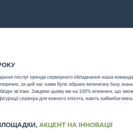
 РОКУ
дання послуг оренди серверного обладнання наша команд
зперечно, за цей час нами було зібрано величезну базу знань
хідні зв'язки. Завдяки цьому ми на 100% впевнені, що змо
ігурації сервера для кожного клієнта, навіть найвибагливіш
 ПЛОЩАДКИ,
АКЦЕНТ НА ІННОВАЦІЇ