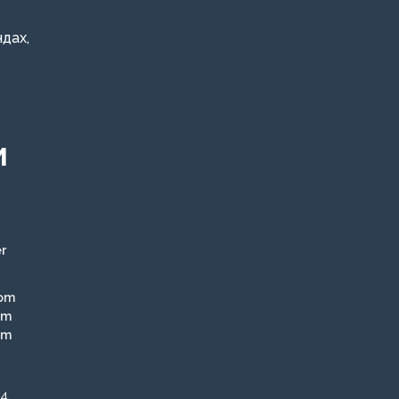
дах,
И
r
com
om
om
4.