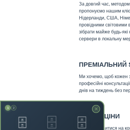
За довгий час, методом
пропонуємо нашим клієн
Нідерланди, США, Німе
провідними світовими ви
зібрати майже будь-які 
сервери в локальну мер
ПРЕМІАЛЬНИЙ 
Ми хочемо, щоб кожен 
професійні консультаці
днів на тиждень без пер
✕
1
2
НИЗЬКІ ЦІНИ
🗄️
🗄️
🗄️
Якщо подивитися на кон