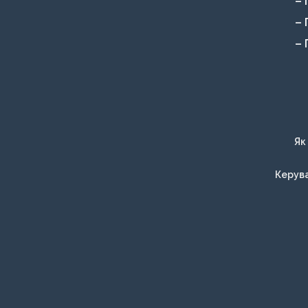
– 
– 
– 
Як
Керува