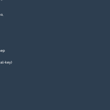
a,
вер
al-key)