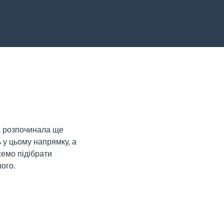
а розпочинала ще
 у цьому напрямку, а
жемо підібрати
ого.