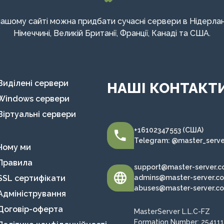
нашому сайті можна придбати сучасні сервери в Нідерлан
Німеччині, Великій Британії, Франції, Канаді та США.
Виділені сервери
НАШІ КОНТАКТ
Windows сервери
Віртуальні сервери
+16102347553 (США)
Telegram: @master_serve
Чому ми
Правила
support@master-server.
SSL сертифікати
admins@master-server.c
abuses@master-server.c
Адміністрування
Договір-оферта
MasterServer L.L.C-FZ
Formation Number: 254111