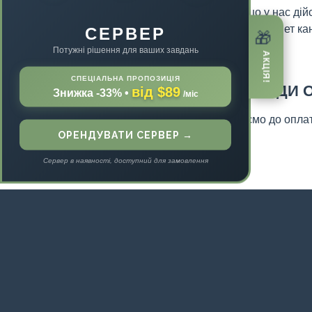
зрозуміло, що у нас дій
відеокарти, інтернет кан
СЕРВЕР
🎁
Потужні рішення для ваших завдань
АКЦІЯ!
СПЕЦІАЛЬНА ПРОПОЗИЦІЯ
РІЗНІ МЕТОДИ 
від $89
Знижка -33%
•
/міс
Ми приймаємо до оплати 
ОРЕНДУВАТИ СЕРВЕР →
Cash, та ін.
Сервер в наявності, доступний для замовлення