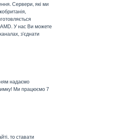
ення. Сервери, які ми
кобританія,
иготовляється
l, AMD. У нас Ви можете
 каналах, з'єднати
нням надаємо
тримку! Ми працюємо 7
йті, то ставати